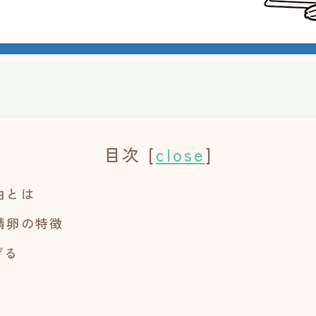
目次
[
close
]
由とは
精卵の特徴
げる