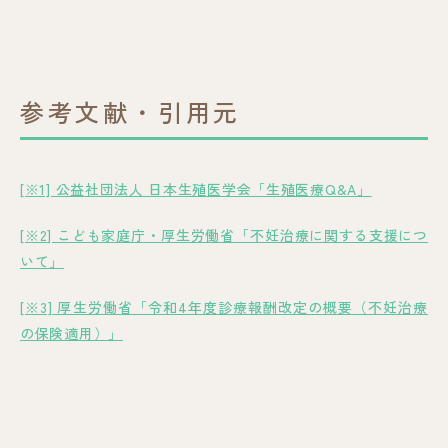
参考文献・引用元
[※1] 公益社団法人 日本生殖医学会「生殖医療Q&A」
[※2] こども家庭庁・厚生労働省「不妊治療に関する支援につ
いて」
[※3] 厚生労働省「令和4年度診療報酬改定の概要（不妊治療
の保険適用）」