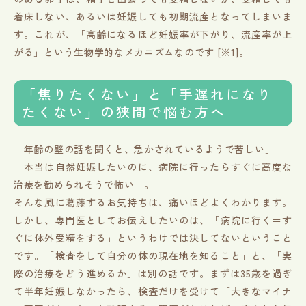
着床しない、あるいは妊娠しても初期流産となってしまいま
す。これが、「高齢になるほど妊娠率が下がり、流産率が上
がる」という生物学的なメカニズムなのです [※1]。
「焦りたくない」と「手遅れになり
たくない」の狭間で悩む方へ
「年齢の壁の話を聞くと、急かされているようで苦しい」
「本当は自然妊娠したいのに、病院に行ったらすぐに高度な
治療を勧められそうで怖い」。
そんな風に葛藤するお気持ちは、痛いほどよくわかります。
しかし、専門医としてお伝えしたいのは、「病院に行く＝す
ぐに体外受精をする」というわけでは決してないということ
です。「検査をして自分の体の現在地を知ること」と、「実
際の治療をどう進めるか」は別の話です。まずは35歳を過ぎ
て半年妊娠しなかったら、検査だけを受けて「大きなマイナ