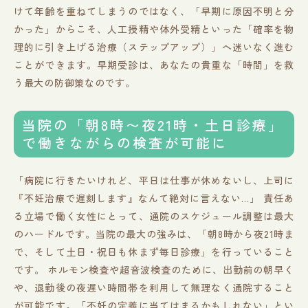
けて年齢を重ねてしまうのではなく、「早期に原因不明と分
かった」からこそ、人工授精や体外受精といった「確率を物
理的に引き上げる治療（ステップアップ）」へ迷いなく進む
ことができます。早期受診は、あなたの貴重な「時間」を救
う最大の防御策なのです。
当院の「朝8時〜夜21時・土日診療」
で働きながらの検査が可能に
「病院に行きたいけれど、平日は仕事が休めないし、上司に
『不妊治療で遅刻します』なんて絶対に言えない…」 責任あ
る立場で働く女性にとって、通院のスケジュール調整は最大
のハードルです。当院の最大の強みは、「朝8時から夜21時ま
で、そして土日・祝日も休まず毎日診療」を行っていること
です。 ホルモン検査や超音波検査のために、出勤前の朝早く
や、退勤後の夜遅い時間帯を利用して無理なく通院すること
が可能です。「不妊の定義に当てはまるかもしれない」とい