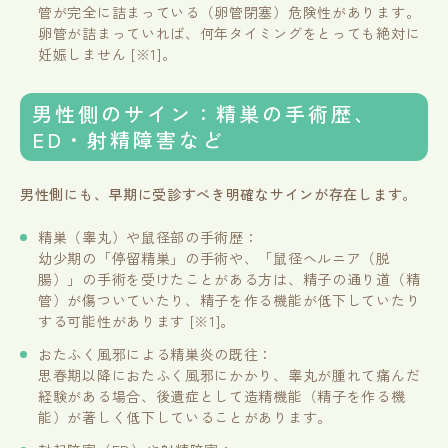
管が完全に詰まっている（卵管閉塞）危険性があります。
卵管が詰まっていれば、何年タイミングをとっても絶対に
妊娠しません [※1]。
男性側のサイン：精巣の手術歴、
ED・射精障害など
男性側にも、早期に受診すべき明確なサインが存在します。
精巣（睾丸）や鼠径部の手術歴：
幼少期の「停留精巣」の手術や、「鼠径ヘルニア（脱
腸）」の手術を受けたことがある方は、精子の通り道（精
管）が傷ついていたり、精子を作る機能が低下していたり
する可能性があります [※1]。
おたふく風邪による精巣炎の既往：
思春期以降におたふく風邪にかかり、睾丸が腫れて痛んだ
経験がある場合、後遺症として造精機能（精子を作る機
能）が著しく低下していることがあります。