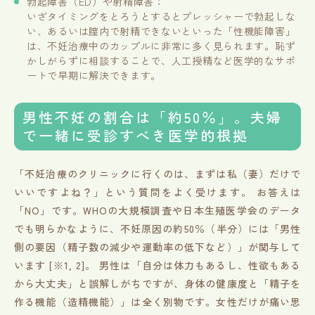
勃起障害（ED）や射精障害：
いざタイミングをとろうとするとプレッシャーで勃起しな
い、あるいは膣内で射精できないといった「性機能障害」
は、不妊治療中のカップルに非常に多く見られます。恥ず
かしがらずに相談することで、人工授精など医学的なサポ
ートで早期に解決できます。
男性不妊の割合は「約50％」。夫婦
で一緒に受診すべき医学的根拠
「不妊治療のクリニックに行くのは、まずは私（妻）だけで
いいですよね？」という質問をよく受けます。 お答えは
「NO」です。WHOの大規模調査や日本生殖医学会のデータ
でも明らかなように、不妊原因の約50％（半分）には「男性
側の要因（精子数の減少や運動率の低下など）」が関与して
います [※1, 2]。 男性は「自分は体力もあるし、性欲もある
から大丈夫」と誤解しがちですが、身体の健康度と「精子を
作る機能（造精機能）」は全く別物です。女性だけが痛い思