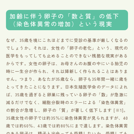
加齢に伴う卵子の「数と質」の低下
（染色体異常の増加）という現実
なぜ、35歳を境にこれほどまでに受診の基準が厳しくなるの
でしょうか。それは、女性の「卵子の老化」という、現代の
医学をもってしても止めることのできない残酷な現実がある
からです。女性の卵子は、お母さんのお腹の中にいる胎児の
時に一生分が作られ、それ以降新しく作られることはありま
せん。つまり、あなたが35歳なら、卵子も35年間一緒に歳を
とってきたことになります。日本生殖医学会のデータによれ
ば、35歳を過ぎると卵巣に残っている卵子の「数」が急激に
減るだけでなく、細胞分裂時のエラーによる「染色体異常」
の割合が急増し、卵子の「質」が著しく低下します [※1]。
35歳女性の卵子では約35％に染色体異常が見られますが、40
歳では約60％、43歳では約80％にまで達します。染色体異常
のある卵子は、精子と出会っても受精しないか、受精しても