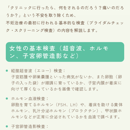
「クリニックに行ったら、何をされるのだろう？痛いのだろ
うか？」という不安を取り除くため、
不妊治療の最初に行われる基本的な検査（ブライダルチェッ
ク・スクリーニング検査）の内容を解説します。
女性の基本検査（超音波、ホルモ
ン、子宮卵管造影など）
経腟超音波（エコー）検査：
子宮筋腫や卵巣嚢腫といった病気がないか、また卵胞（卵
子の入った袋）が順調に育っているか、子宮内膜が着床に
向けて厚くなっているかを画像で確認します。
ホルモン血液検査：
卵胞を育てるホルモン（FSH、LH）や、着床を助ける黄体
ホルモン、乳汁分泌ホルモン（プロラクチン）、甲状腺ホ
ルモンなどが正常に分泌されているかを血液で調べます。
子宮卵管造影検査：