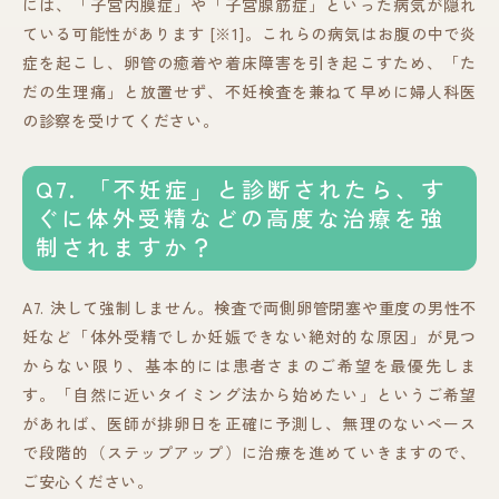
には、「子宮内膜症」や「子宮腺筋症」といった病気が隠れ
ている可能性があります [※1]。これらの病気はお腹の中で炎
症を起こし、卵管の癒着や着床障害を引き起こすため、「た
だの生理痛」と放置せず、不妊検査を兼ねて早めに婦人科医
の診察を受けてください。
Q7. 「不妊症」と診断されたら、す
ぐに体外受精などの高度な治療を強
制されますか？
A7. 決して強制しません。検査で両側卵管閉塞や重度の男性不
妊など「体外受精でしか妊娠できない絶対的な原因」が見つ
からない限り、基本的には患者さまのご希望を最優先しま
す。「自然に近いタイミング法から始めたい」というご希望
があれば、医師が排卵日を正確に予測し、無理のないペース
で段階的（ステップアップ）に治療を進めていきますので、
ご安心ください。