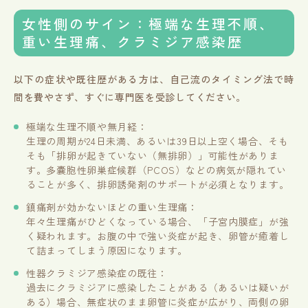
女性側のサイン：極端な生理不順、
重い生理痛、クラミジア感染歴
以下の症状や既往歴がある方は、自己流のタイミング法で時
間を費やさず、すぐに専門医を受診してください。
極端な生理不順や無月経：
生理の周期が24日未満、あるいは39日以上空く場合、そも
そも「排卵が起きていない（無排卵）」可能性がありま
す。多嚢胞性卵巣症候群（PCOS）などの病気が隠れてい
ることが多く、排卵誘発剤のサポートが必須となります。
鎮痛剤が効かないほどの重い生理痛：
年々生理痛がひどくなっている場合、「子宮内膜症」が強
く疑われます。お腹の中で強い炎症が起き、卵管が癒着し
て詰まってしまう原因になります。
性器クラミジア感染症の既往：
過去にクラミジアに感染したことがある（あるいは疑いが
ある）場合、無症状のまま卵管に炎症が広がり、両側の卵