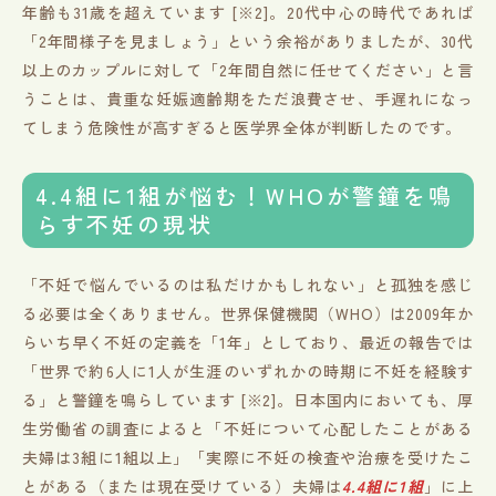
年齢も31歳を超えています [※2]。20代中心の時代であれば
「2年間様子を見ましょう」という余裕がありましたが、30代
以上のカップルに対して「2年間自然に任せてください」と言
うことは、貴重な妊娠適齢期をただ浪費させ、手遅れになっ
てしまう危険性が高すぎると医学界全体が判断したのです。
4.4組に1組が悩む！WHOが警鐘を鳴
らす不妊の現状
「不妊で悩んでいるのは私だけかもしれない」と孤独を感じ
る必要は全くありません。世界保健機関（WHO）は2009年か
らいち早く不妊の定義を「1年」としており、最近の報告では
「世界で約6人に1人が生涯のいずれかの時期に不妊を経験す
る」と警鐘を鳴らしています [※2]。日本国内においても、厚
生労働省の調査によると「不妊について心配したことがある
夫婦は3組に1組以上」「実際に不妊の検査や治療を受けたこ
とがある（または現在受けている）夫婦は
4.4組に1組
」に上