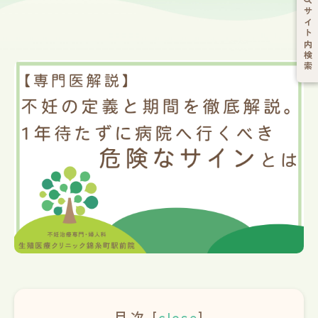
サイト内検索
目次
[
close
]