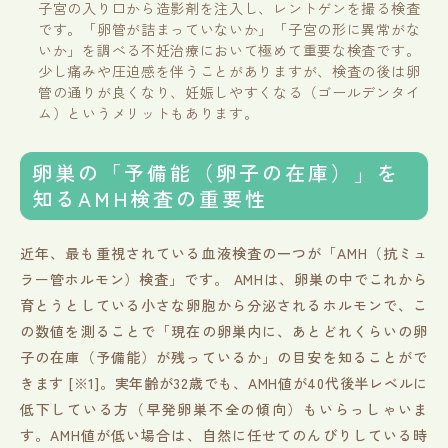
子宮の入り口から造影剤を注入し、レントゲンを撮る検査
です。「卵管が詰まっていないか」「子宮の形に異常がな
いか」を調べる不妊治療において極めて重要な検査です。
少し痛みや圧迫感を伴うことがありますが、検査の後は卵
管の通りが良くなり、妊娠しやすくなる（ゴールデンタイ
ム）というメリットもあります。
卵巣の「予備能（卵子の在庫）」を
知るAMH検査の重要性
近年、最も重視されている血液検査の一つが「AMH（抗ミュ
ラー管ホルモン）検査」です。 AMHは、卵巣の中でこれから
育とうとしている小さな卵胞から分泌されるホルモンで、こ
の数値を測ることで「現在の卵巣内に、あとどれくらいの卵
子の在庫（予備能）が残っているか」の目安を知ることがで
きます [※1]。実年齢が32歳でも、AMH値が40代後半レベルに
低下している方（早発卵巣不全の傾向）もいらっしゃいま
す。AMH値が低い場合は、自然に任せてのんびりしている時