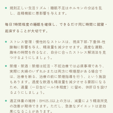
規則正しい生活リズム：睡眠不足はホルモンの分泌を乱
し、造精機能に悪影響を与えます。
毎日7時間程度の睡眠を確保し、できるだけ同じ時間に就寝・
起床することが大切です。
ストレス管理：慢性的なストレスは、視床下部-下垂体-性
腺軸に影響を与え、精液量を減少させます。適度な運動、
趣味の時間を作るなど、自分に合ったストレス解消法を見
つけるようにしましょう。
禁煙・禁酒：禁煙は妊活・不妊治療では必須事項であり、
実際に夫婦のいずれかまたは両方に喫煙歴がある場合で
は、治療を断る、治療の前に禁煙指導を行う、という施設
もあります。過度な飲酒も精液量を減少させる要因になる
ため、適量（一日缶ビール1本程度）に留め、休肝日を設け
るようにしましょう。
適正体重の維持：BMI25.0以上の方は、減量により精液所見
の改善が期待できます。ただし、急激なダイエットは逆効
果になることがあります。