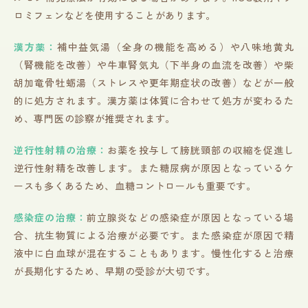
ロミフェンなどを使用することがあります。
漢方薬：
補中益気湯（全身の機能を高める）や八味地黄丸
（腎機能を改善）や牛車腎気丸（下半身の血流を改善）や柴
胡加竜骨牡蛎湯（ストレスや更年期症状の改善）などが一般
的に処方されます。漢方薬は体質に合わせて処方が変わるた
め、専門医の診察が推奨されます。
逆行性射精の治療：
お薬を投与して膀胱頸部の収縮を促進し
逆行性射精を改善します。また糖尿病が原因となっているケ
ースも多くあるため、血糖コントロールも重要です。
感染症の治療：
前立腺炎などの感染症が原因となっている場
合、抗生物質による治療が必要です。また感染症が原因で精
液中に白血球が混在することもあります。慢性化すると治療
が長期化するため、早期の受診が大切です。