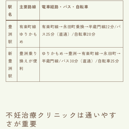
駅
主要路線
電車経路・バス・自転車
名
豊
有楽町線
有楽町線→永田町乗換→半蔵門線22分/バ
洲
ゆりかも
ス25分（直通）/自転車20分
駅
め
新
豊洲乗り
ゆりかもめ→豊洲→有楽町線→永田町→
豊
換えが便
半蔵門線/バス30分（直通）/自転車25分
洲
利
駅
不妊治療クリニックは通いやす
さが重要