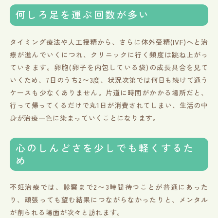
何しろ足を運ぶ回数が多い
タイミング療法や人工授精から、さらに体外受精(IVF)へと治
療が進んでいくにつれ、クリニックに行く頻度は跳ね上がっ
ていきます。卵胞(卵子を内包している袋)の成長具合を見て
いくため、7日のうち2〜3度、状況次第では何日も続けて通う
ケースも少なくありません。片道に時間がかかる場所だと、
行って帰ってくるだけで丸1日が消費されてしまい、生活の中
身が治療一色に染まっていくことになります。
心のしんどさを少しでも軽くするた
め
不妊治療では、診察まで2〜3時間待つことが普通にあった
り、頑張っても望む結果につながらなかったりと、メンタル
が削られる場面が次々と訪れます。