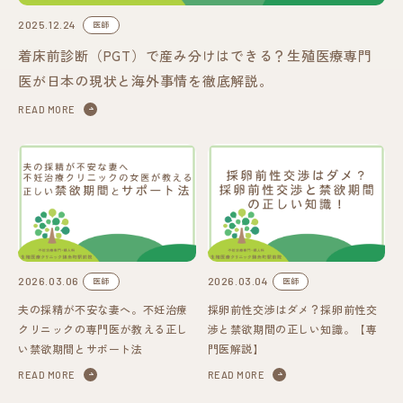
2025.12.24
医師
着床前診断（PGT）で産み分けはできる？生殖医療専門
医が日本の現状と海外事情を徹底解説。
READ MORE
2026.03.06
2026.03.04
医師
医師
夫の採精が不安な妻へ。不妊治療
採卵前性交渉はダメ？採卵前性交
クリニックの専門医が教える正し
渉と禁欲期間の正しい知識。【専
い禁欲期間とサポート法
門医解説】
READ MORE
READ MORE