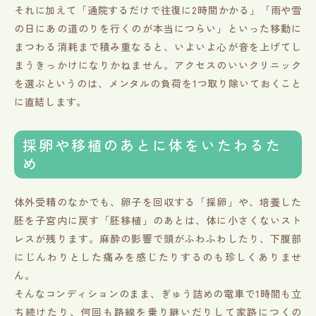
それに加えて「通院するだけで往復に2時間かかる」「雨や雪
の日にあの道のりを行くのが本当につらい」といった移動に
まつわる消耗まで積み重なると、いよいよ心が音を上げてし
まうきっかけになりかねません。アクセスのいいクリニック
を選ぶというのは、メンタルの負荷を1つ取り除いておくこと
に直結します。
採卵や移植のあとに体をいたわるた
め
体外受精のなかでも、卵子を回収する「採卵」や、培養した
胚を子宮内に戻す「胚移植」のあとは、体に小さくないスト
レスが残ります。麻酔の影響で頭がふわふわしたり、下腹部
にじんわりとした痛みを感じたりするのも珍しくありませ
ん。
そんなコンディションのまま、ぎゅう詰めの電車で1時間も立
ち続けたり、何回も路線を乗り継いだりして家路につくの