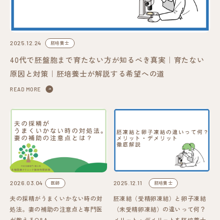
2025.12.24
胚培養士
40代で胚盤胞まで育たない方が知るべき真実｜育たない
原因と対策｜胚培養士が解説する希望への道
READ MORE
2026.03.04
2025.12.11
医師
胚培養士
夫の採精がうまくいかない時の対
胚凍結（受精卵凍結）と卵子凍結
処法。妻の補助の注意点と専門医
（未受精卵凍結）の違いって何？
が教えるQ&A
メリット・デメリットを胚培養士