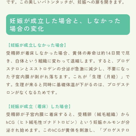
です。この美しいバトンタッチが、妊娠への扉を開きます。
妊娠が成立した場合と、しなかった
場合の変化
【妊娠が成立しなかった場合】
受精卵が着床しなかった場合、黄体の寿命は約14日間で尽
き、白体という組織に変わって退縮します。すると、プロゲ
ステロンとエストロゲンの分泌が急激に減少し、不要になっ
た子宮内膜が剥がれ落ちます。これが「生理（月経）」で
す。生理が来ると同時に基礎体温が下がるのは、プロゲステ
ロンがなくなるためです。
【妊娠が成立（着床）した場合】
受精卵が子宮内膜に着床すると、受精卵（絨毛組織）から
hCG（ヒト絨毛性ゴナドトロピン）という妊娠ホルモンが分
泌され始めます。このhCGが黄体を刺激し、「プロゲステロ