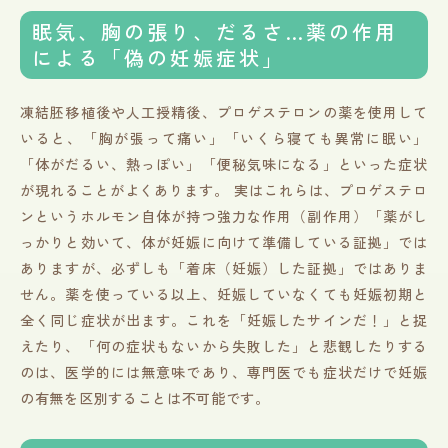
眠気、胸の張り、だるさ…薬の作用
による「偽の妊娠症状」
凍結胚移植後や人工授精後、プロゲステロンの薬を使用して
いると、「胸が張って痛い」「いくら寝ても異常に眠い」
「体がだるい、熱っぽい」「便秘気味になる」といった症状
が現れることがよくあります。 実はこれらは、プロゲステロ
ンというホルモン自体が持つ強力な作用（副作用）「薬がし
っかりと効いて、体が妊娠に向けて準備している証拠」では
ありますが、必ずしも「着床（妊娠）した証拠」ではありま
せん。薬を使っている以上、妊娠していなくても妊娠初期と
全く同じ症状が出ます。これを「妊娠したサインだ！」と捉
えたり、「何の症状もないから失敗した」と悲観したりする
のは、医学的には無意味であり、専門医でも症状だけで妊娠
の有無を区別することは不可能です。