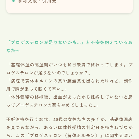
参考文献・引用元
「プロゲステロンが足りないかも…」と不安を抱えているあ
なたへ
「基礎体温の高温期がいつも10日未満で終わってしまう。プ
ロゲステロンが足りないのでしょうか？」
「病院で黄体ホルモンの薬や膣坐薬を出されたけれど、副作
用で胸が張って眠くて辛い…」
「体外受精の移植後、出血があったから妊娠していないと思
ってプロゲステロンの薬をやめてしまった…」
不妊治療を行う30代、40代の女性たちの多くが、基礎体温表
を見つめながら、あるいは体外受精の判定日を待ちわびなが
ら、この「プロゲステロン（黄体ホルモン）」に関する深い