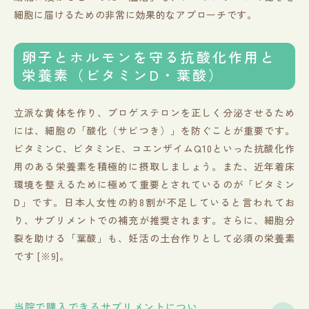
細胞に届けるための非常に効果的なアプローチです。
卵子とホルモンを守る抗酸化作用と
栄養素（ビタミンD・葉酸）
立派な黄体を作り、プロゲステロンを正しく分泌させるため
には、細胞の「酸化（サビつき）」を防ぐことが重要です。
ビタミンC、ビタミンE、コエンザイムQ10といった抗酸化作
用のある栄養素を積極的に摂取しましょう。また、近年着床
環境を整えるために極めて重要とされているのが「ビタミン
D」です。日本人女性の約8割が不足していると言われてお
り、サプリメントでの補充が推奨されます。さらに、細胞分
裂を助ける「葉酸」も、妊活の土台作りとして必須の栄養素
です [※9]。
当院で購入できるサプリメントについ