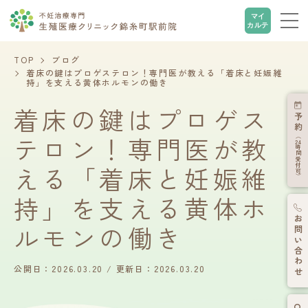
マイ
カルテ
TOP
ブログ
着床の鍵はプロゲステロン！専門医が教える「着床と妊娠維
持」を支える黄体ホルモンの働き
着床の鍵はプロゲス
予約
テロン！専門医が教
（
24
時間受付可）
える「着床と妊娠維
持」を支える黄体ホ
お問い合わせ
ルモンの働き
公開日：2026.03.20
更新日：2026.03.20