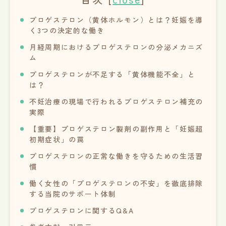
プロゲステロン（黄体ホルモン）とは？妊娠を導
く3つの決定的な働き
月経周期におけるプロゲステロンの分泌メカニズ
ム
プロゲステロンが不足する「黄体機能不全」と
は？
不妊治療の現場で行われるプロゲステロン補充の
実際
【重要】プロゲステロン製剤の副作用と「妊娠超
初期症状」の罠
プロゲステロンの正常な働きを守るための生活習
慣
働く女性の「プロゲステロンの不安」を徹底排除
する当院のサポート体制
プロゲステロンに関するQ&A