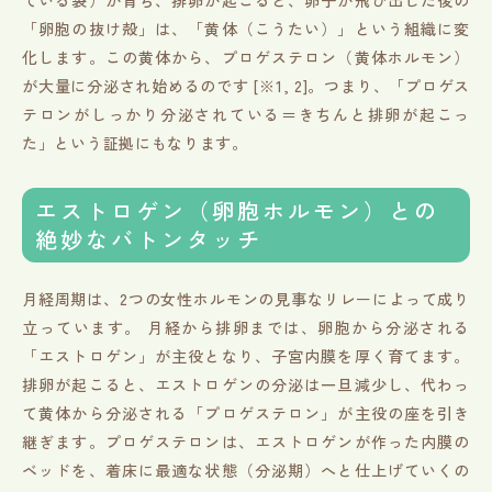
「卵胞の抜け殻」は、「黄体（こうたい）」という組織に変
化します。この黄体から、プロゲステロン（黄体ホルモン）
が大量に分泌され始めるのです [※1, 2]。つまり、「プロゲス
テロンがしっかり分泌されている＝きちんと排卵が起こっ
た」という証拠にもなります。
エストロゲン（卵胞ホルモン）との
絶妙なバトンタッチ
月経周期は、2つの女性ホルモンの見事なリレーによって成り
立っています。 月経から排卵までは、卵胞から分泌される
「エストロゲン」が主役となり、子宮内膜を厚く育てます。
排卵が起こると、エストロゲンの分泌は一旦減少し、代わっ
て黄体から分泌される「プロゲステロン」が主役の座を引き
継ぎます。プロゲステロンは、エストロゲンが作った内膜の
ベッドを、着床に最適な状態（分泌期）へと仕上げていくの