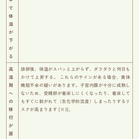
で
体
温
が
下
が
る
高
排卵後、体温がスパッと上がらず、ダラダラと何日も
温
かけて上昇する。 これらのサインがある場合、黄体
期
機能不全の疑いがあります。子宮内膜が十分に成熟し
へ
ないため、受精卵が着床しにくくなったり、着床して
の
もすぐに剥がれて（生化学的流産）しまったりするリ
移
スクが高まります [※3]。
行
が
遅