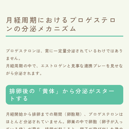
月経周期におけるプロゲステロ
ンの分泌メカニズム
プロゲステロンは、常に一定量分泌されているわけではあり
ません。
月経周期の中で、エストロゲンと見事な連携プレーを見せな
がら分泌されます。
排卵後の「黄体」から分泌がスター
トする
月経開始から排卵までの期間（卵胞期）、プロゲステロンは
ほとんど分泌されていません。卵巣の中で卵胞（卵子が入っ
ている袋）が育ち、排卵が起こると、卵子が飛び出した後の