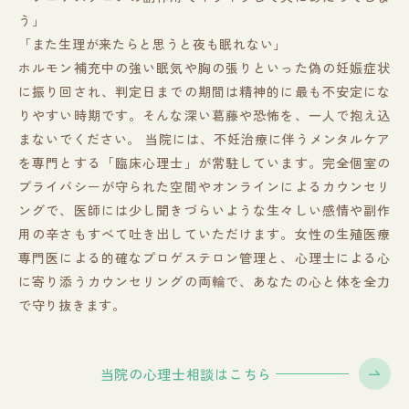
う」
「また生理が来たらと思うと夜も眠れない」
ホルモン補充中の強い眠気や胸の張りといった偽の妊娠症状
に振り回され、判定日までの期間は精神的に最も不安定にな
りやすい時期です。そんな深い葛藤や恐怖を、一人で抱え込
まないでください。 当院には、不妊治療に伴うメンタルケア
を専門とする「臨床心理士」が常駐しています。完全個室の
プライバシーが守られた空間やオンラインによるカウンセリ
ングで、医師には少し聞きづらいような生々しい感情や副作
用の辛さもすべて吐き出していただけます。女性の生殖医療
専門医による的確なプロゲステロン管理と、心理士による心
に寄り添うカウンセリングの両輪で、あなたの心と体を全力
で守り抜きます。
当院の心理士相談はこちら