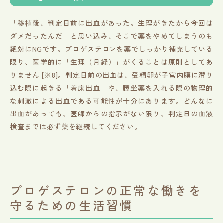
「移植後、判定日前に出血があった。生理がきたから今回は
ダメだったんだ」と思い込み、そこで薬をやめてしまうのも
絶対にNGです。プロゲステロンを薬でしっかり補充している
限り、医学的に「生理（月経）」がくることは原則としてあ
りません [※8]。判定日前の出血は、受精卵が子宮内膜に潜り
込む際に起きる「着床出血」や、膣坐薬を入れる際の物理的
な刺激による出血である可能性が十分にあります。どんなに
出血があっても、医師からの指示がない限り、判定日の血液
検査までは必ず薬を継続してください。
プロゲステロンの正常な働きを
守るための生活習慣