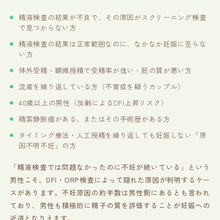
精液検査の結果が不良で、その原因がスクリーニング検査
で見つからない方
精液検査の結果は正常範囲なのに、なかなか妊娠に至らな
い方
体外受精・顕微授精で受精率が低い・胚の質が悪い方
流産を繰り返している方（不育症を疑うカップル）
40歳以上の男性（加齢によるDFI上昇リスク）
精索静脈瘤がある、またはその手術歴がある方
タイミング療法・人工授精を繰り返しても妊娠しない「原
因不明不妊」の方
「精液検査では問題なかったのに不妊が続いている」という
男性こそ、DFI・ORP検査によって隠れた原因が判明するケー
スがあります。不妊原因の約半数は男性側にあるとも言われ
ており、男性も積極的に精子の質を評価することが妊娠への
近道となりえます。