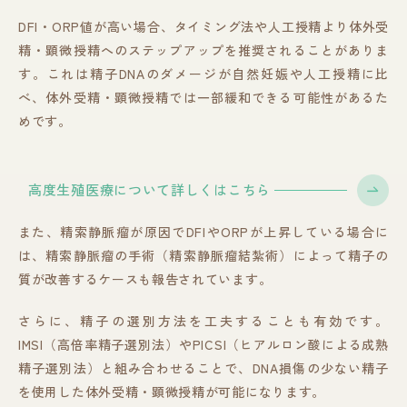
DFI・ORP値が高い場合、タイミング法や人工授精より体外受
精・顕微授精へのステップアップを推奨されることがありま
す。これは精子DNAのダメージが自然妊娠や人工授精に比
べ、体外受精・顕微授精では一部緩和できる可能性があるた
めです。
高度生殖医療について詳しくはこちら
また、精索静脈瘤が原因でDFIやORPが上昇している場合に
は、精索静脈瘤の手術（精索静脈瘤結紮術）によって精子の
質が改善するケースも報告されています。
さらに、精子の選別方法を工夫することも有効です。
IMSI（高倍率精子選別法）やPICSI（ヒアルロン酸による成熟
精子選別法）と組み合わせることで、DNA損傷の少ない精子
を使用した体外受精・顕微授精が可能になります。