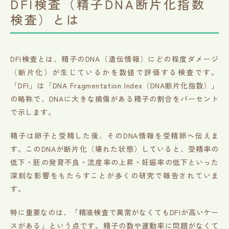
DFI検査（精子DNA断片化指数
検査）とは
DFI検査とは、精子のDNA（遺伝情報）にどの程度ダメージ
（断片化）が生じているかを数値で評価する検査です。
「DFI」は「DNA Fragmentation Index（DNA断片化指数）」
の略称で、DNAに大きな損傷がある精子の割合をパーセント
で示します。
精子は卵子と受精した後、そのDNA情報を受精卵へ伝えま
す。このDNAが断片化（壊れた状態）していると、受精率の
低下・胚の発育不良・流産率の上昇・妊娠率の低下といった
深刻な影響をもたらすことが多くの研究で報告されていま
す。
特に重要なのは、「精液検査で異常がなくてもDFIが高いケー
スがある」という点です。精子の数や運動率に問題がなくて