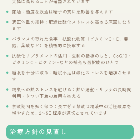
大幅に高めることが確認されています
節酒：過度な飲酒は精子の質に悪影響を与えます
適正体重の維持：肥満は酸化ストレスを高める原因になり
ます
バランスの取れた食事：抗酸化物質（ビタミンC・E、亜
鉛、葉酸など）を積極的に摂取する
抗酸化サプリメントの活用：医師の指導のもと、CoQ10・
ビタミンC・ビタミンEなどの補充も選択肢のひとつ
睡眠を十分に取る：睡眠不足は酸化ストレスを増加させま
す
精巣への熱ストレスを避ける：熱い湯船・サウナの長時間
利用・きつい下着の着用を控える
禁欲期間を短く保つ：長すぎる禁欲は精液中の活性酸素を
増やすため、2〜5日程度が適切とされています
治療方針の見直し