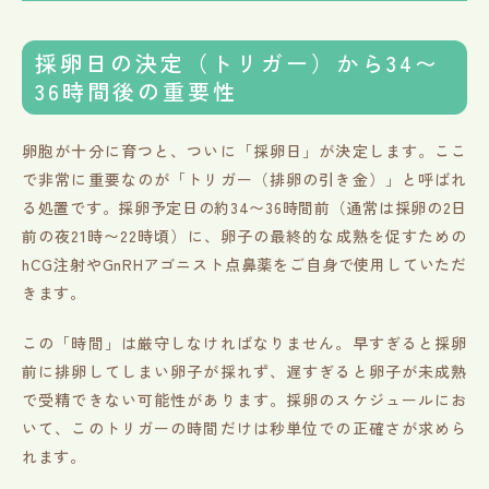
採卵日の決定（トリガー）から34〜
36時間後の重要性
卵胞が十分に育つと、ついに「採卵日」が決定します。ここ
で非常に重要なのが「トリガー（排卵の引き金）」と呼ばれ
る処置です。採卵予定日の約34〜36時間前（通常は採卵の2日
前の夜21時〜22時頃）に、卵子の最終的な成熟を促すための
hCG注射やGnRHアゴニスト点鼻薬をご自身で使用していただ
きます。
この「時間」は厳守しなければなりません。早すぎると採卵
前に排卵してしまい卵子が採れず、遅すぎると卵子が未成熟
で受精できない可能性があります。採卵のスケジュールにお
いて、このトリガーの時間だけは秒単位での正確さが求めら
れます。