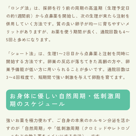
「ロング法」は、採卵を行う前の周期の高温期（生理予定日
の約1週間前）から点鼻薬を開始し、次の生理が来たら注射を
併用していく方法です。質の良い卵子が均一に育ちやすいメ
リットがありますが、お薬を使う期間が長く、通院回数も4〜
5回と多めになります。
「ショート法」は、生理1〜2日目から点鼻薬と注射を同時に
開始する方法です。卵巣の反応が落ちてきた高齢の方や、卵
巣予備能が低い方に用いられることが多いです。通院回数は
3〜4回程度で、短期間で強い刺激を与えて卵胞を育てます。
お身体に優しい自然周期・低刺激周
期のスケジュール
強いお薬を極力使わず、ご自身の本来のホルモン分泌を活か
すのが「自然周期」や「低刺激周期（クロミッドやレトロゾ
ールなどの飲み薬をメインにする方法）」です。