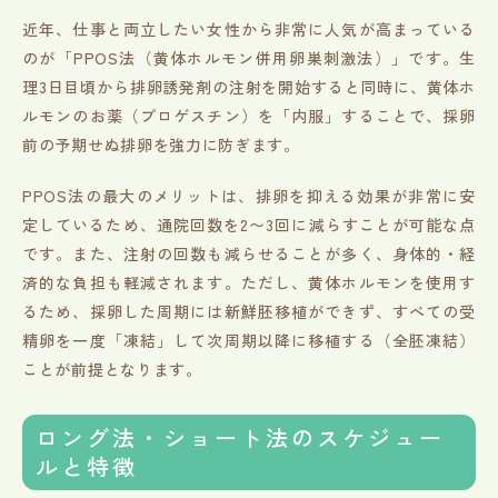
近年、仕事と両立したい女性から非常に人気が高まっている
のが「PPOS法（黄体ホルモン併用卵巣刺激法）」です。生
理3日目頃から排卵誘発剤の注射を開始すると同時に、黄体ホ
ルモンのお薬（プロゲスチン）を「内服」することで、採卵
前の予期せぬ排卵を強力に防ぎます。
PPOS法の最大のメリットは、排卵を抑える効果が非常に安
定しているため、通院回数を2〜3回に減らすことが可能な点
です。また、注射の回数も減らせることが多く、身体的・経
済的な負担も軽減されます。ただし、黄体ホルモンを使用す
るため、採卵した周期には新鮮胚移植ができず、すべての受
精卵を一度「凍結」して次周期以降に移植する（全胚凍結）
ことが前提となります。
ロング法・ショート法のスケジュー
ルと特徴