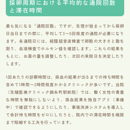
採卵周期における平均的な通院回数
と滞在時間
最も気になる「通院回数」ですが、生理が始まってから採卵
日当日までの間に、平均して3〜5回程度の通院が必要になり
ます。各通院日には、経膣超音波検査で卵胞の大きさと数を
測り、血液検査でホルモン値を確認します。これらの結果を
もとに、お薬の量を調整したり、次回の来院日を決定したり
します。
1回あたりの診察時間は、採血の結果が出るまでの待ち時間を
含めて1時間〜2時間程度かかるクリニックが多いです。当院
（生殖医療クリニック錦糸町駅前院）では、働く女性の貴重
な時間を無駄にしないよう、採血結果を独自アプリ（準備
中）で確認できるようにしたり、事後決済システムを導入し
て会計待ち時間をゼロにしたりと、院内での滞在時間を極限
まで短縮する工夫を行っています。