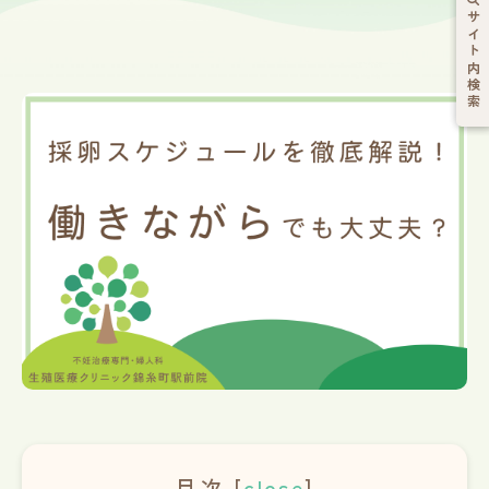
サイト内検索
目次
[
close
]