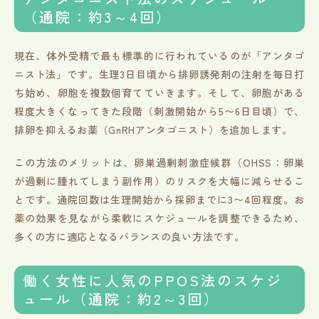
（通院：約3～4回）
現在、体外受精で最も標準的に行われているのが「アンタゴ
ニスト法」です。生理3日目頃から排卵誘発剤の注射を毎日打
ち始め、卵胞を複数個育てていきます。そして、卵胞がある
程度大きくなってきた段階（刺激開始から5〜6日目頃）で、
排卵を抑えるお薬（GnRHアンタゴニスト）を追加します。
この方法のメリットは、卵巣過剰刺激症候群（OHSS：卵巣
が過剰に腫れてしまう副作用）のリスクを大幅に減らせるこ
とです。通院回数は生理開始から採卵までに3〜4回程度。お
薬の効果を見ながら柔軟にスケジュールを調整できるため、
多くの方に適応となるバランスの良い方法です。
働く女性に人気のPPOS法のスケジ
ュール（通院：約2～3回）