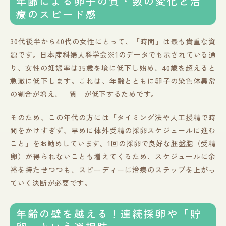
年齢による卵子の質・数の変化と治
療のスピード感
30代後半から40代の女性にとって、「時間」は最も貴重な資
源です。日本産科婦人科学会※1のデータでも示されている通
り、女性の妊娠率は35歳を境に低下し始め、40歳を超えると
急激に低下します。これは、年齢とともに卵子の染色体異常
の割合が増え、「質」が低下するためです。
そのため、この年代の方には「タイミング法や人工授精で時
間をかけすぎず、早めに体外受精の採卵スケジュールに進む
こと」をお勧めしています。1回の採卵で良好な胚盤胞（受精
卵）が得られないことも増えてくるため、スケジュールに余
裕を持たせつつも、スピーディーに治療のステップを上がっ
ていく決断が必要です。
年齢の壁を越える！連続採卵や「貯