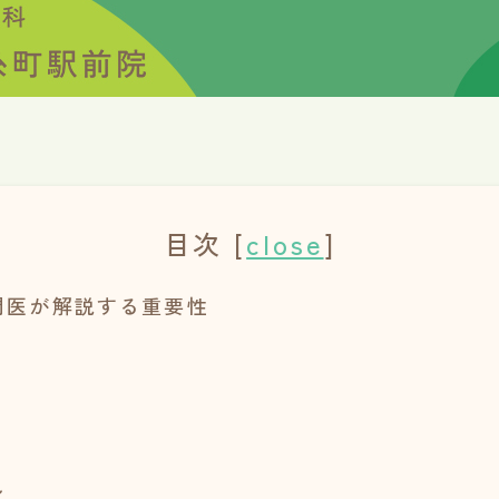
目次
[
close
]
門医が解説する重要性
ン