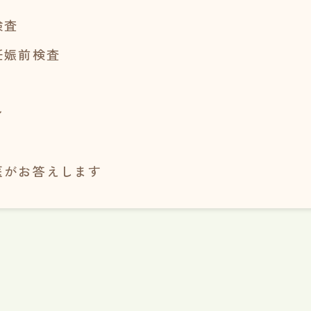
検査
妊娠前検査
ン
医がお答えします