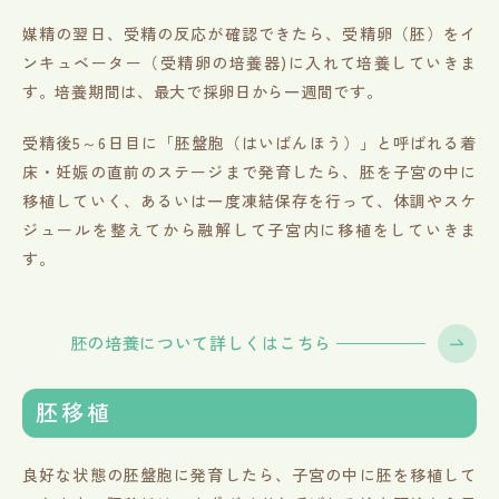
媒精の翌日、受精の反応が確認できたら、受精卵（胚）をイ
ンキュベーター（受精卵の培養器)に入れて培養していきま
す。培養期間は、最大で採卵日から一週間です。
受精後5～6日目に「胚盤胞（はいばんほう）」と呼ばれる着
床・妊娠の直前のステージまで発育したら、胚を子宮の中に
移植していく、あるいは一度凍結保存を行って、体調やスケ
ジュールを整えてから融解して子宮内に移植をしていきま
す。
胚の培養について詳しくはこちら
胚移植
良好な状態の胚盤胞に発育したら、子宮の中に胚を移植して