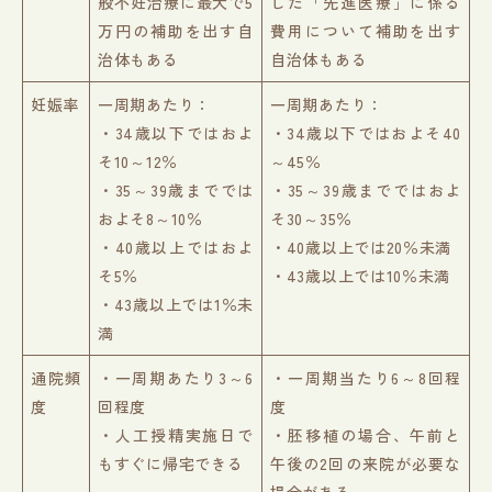
般不妊治療に最大で5
した「先進医療」に係る
万円の補助を出す自
費用について補助を出す
治体もある
自治体もある
妊娠率
一周期あたり：
一周期あたり：
・34歳以下ではおよ
・34歳以下ではおよそ40
そ10～12％
～45％
・35～39歳まででは
・35～39歳までではおよ
およそ8～10％
そ30～35％
・40歳以上ではおよ
・40歳以上では20％未満
そ5％
・43歳以上では10％未満
・43歳以上では1％未
満
通院頻
・一周期あたり3～6
・一周期当たり6～8回程
度
回程度
度
・人工授精実施日で
・胚移植の場合、午前と
もすぐに帰宅できる
午後の2回の来院が必要な