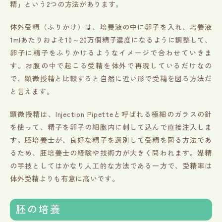
精」という2つの方法があります。
体外受精（ふりかけ）は、培養液の中に卵子を入れ、培養液
1mlあたりおよそ10～20万個精子濃度になるように調整して、
卵子に精子をふりかけるようなイメージで合わせていきま
す。お腹の中で起こる受精を体外で再現しているだけなの
で、顕微授精と比較すると自然に近い形で受精を図る方法だ
と言えます。
顕微授精は、Injection Pipetteと呼ばれる極細のガラスの針
を使って、精子を卵子の細胞内に刺して込んで直接注入しま
す。胚培養士が、良好な精子を選別して受精を図る方法であ
るため、胚培養士の経験や技術力が大きく問われます。媒精
の手技としてはかなり人工的な方法である一方で、受精率は
体外受精よりも有意に高いです。
胚の培養