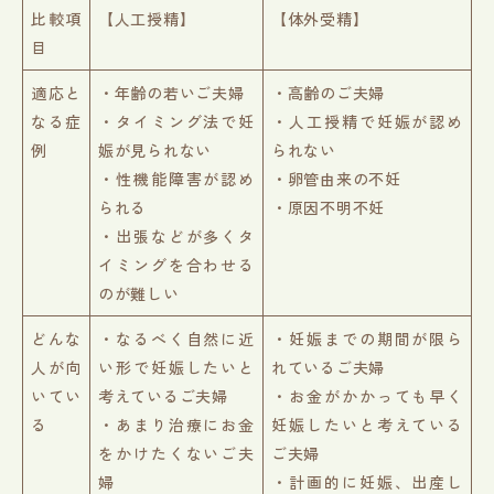
比較項
【人工授精】
【体外受精】
目
適応と
・年齢の若いご夫婦
・高齢のご夫婦
なる症
・タイミング法で妊
・人工授精で妊娠が認め
例
娠が見られない
られない
・性機能障害が認め
・卵管由来の不妊
られる
・原因不明不妊
・出張などが多くタ
イミングを合わせる
のが難しい
どんな
・なるべく自然に近
・妊娠までの期間が限ら
人が向
い形で妊娠したいと
れているご夫婦
いてい
考えているご夫婦
・お金がかかっても早く
る
・あまり治療にお金
妊娠したいと考えている
をかけたくないご夫
ご夫婦
婦
・計画的に妊娠、出産し