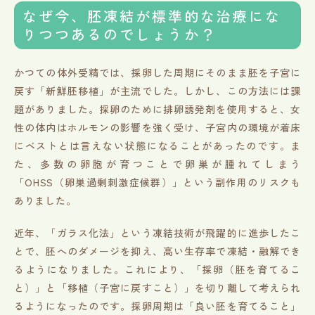
なぜ今、胚凍結が標準的な治療にな
りつつあるのでしょうか？
かつての体外受精では、採卵した周期にそのまま胚を子宮に
戻す「新鮮胚移植」が主流でした。しかし、この方法には課
題がありました。採卵のために排卵誘発剤を使用すると、女
性の体内はホルモンの影響を強く受け、子宮内の環境が着床
にベストとは言えない状態になることがあったのです。ま
た、多数の卵胞が育つことで卵巣が腫れてしまう
「OHSS（卵巣過剰刺激症候群）」という副作用のリスクも
ありました。
近年、「ガラス化法」という凍結技術が飛躍的に進歩したこ
とで、胚へのダメージを抑え、高い生存率で凍結・融解でき
るようになりました。これにより、「採卵（胚を育てるこ
と）」と「移植（子宮に戻すこと）」を切り離して考えられ
るようになったのです。採卵周期は「良い胚を育てること」