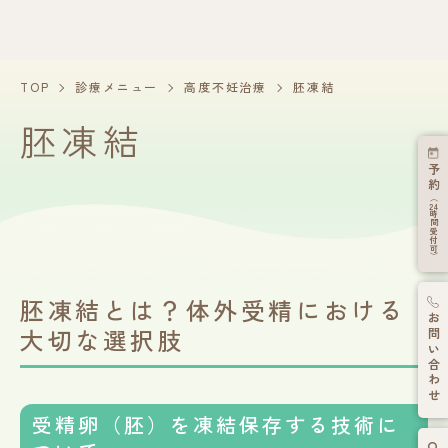
TOP
診療メニュー
高度不妊治療
胚凍結
胚凍結
予約
（
24
時間受付可）
胚凍結とは？体外受精における
お問い合わせ
大切な選択肢
受精卵（胚）を凍結保存する技術に