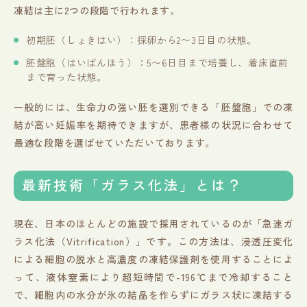
凍結は主に2つの段階で行われます。
初期胚（しょきはい）：採卵から2〜3日目の状態。
胚盤胞（はいばんほう）：5〜6日目まで培養し、着床直前
まで育った状態。
一般的には、生命力の強い胚を選別できる「胚盤胞」での凍
結が高い妊娠率を期待できますが、患者様の状況に合わせて
最適な段階を選ばせていただいております。
最新技術「ガラス化法」とは？
現在、日本のほとんどの施設で採用されているのが「急速ガ
ラス化法（Vitrification）」です。この方法は、浸透圧変化
による細胞の脱水と高濃度の凍結保護剤を使用することによ
って、液体窒素により超短時間で-196℃まで冷却すること
で、細胞内の水分が氷の結晶を作らずにガラス状に凍結する