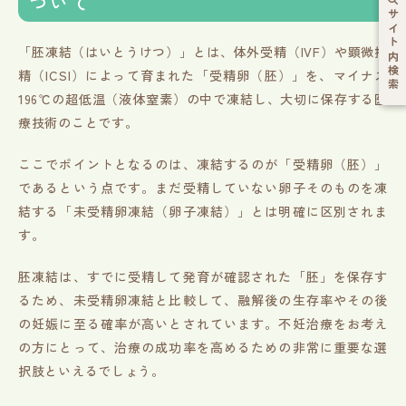
ついて
サイト内検索
「胚凍結（はいとうけつ）」とは、体外受精（IVF）や顕微授
精（ICSI）によって育まれた「受精卵（胚）」を、マイナス
196℃の超低温（液体窒素）の中で凍結し、大切に保存する医
療技術のことです。
ここでポイントとなるのは、凍結するのが「受精卵（胚）」
であるという点です。まだ受精していない卵子そのものを凍
結する「未受精卵凍結（卵子凍結）」とは明確に区別されま
す。
胚凍結は、すでに受精して発育が確認された「胚」を保存す
るため、未受精卵凍結と比較して、融解後の生存率やその後
の妊娠に至る確率が高いとされています。不妊治療をお考え
の方にとって、治療の成功率を高めるための非常に重要な選
択肢といえるでしょう。