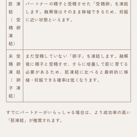
胚凍
パートナーの精子と受精させた「受精卵」を凍結
結
します。融解後はそのまま移植できるため、妊娠
（受
に近い状態といえます。
精卵
凍
結）
未受
まだ受精していない「卵子」を凍結します。融解
精卵
後に精子と受精させ、さらに培養して胚に育てる
凍結
必要があるため、胚凍結に比べると最終的に移
（卵
植・妊娠できる確率は低くなります。
子凍
結）
すでにパートナーがいらっしゃる場合は、より成功率の高い
「胚凍結」が推奨されます。